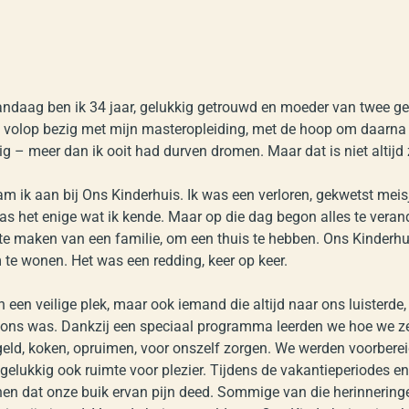
ndaag ben ik 34 jaar, gelukkig getrouwd en moeder van twee ge
n volop bezig met mijn masteropleiding, met de hoop om daarna
tig – meer dan ik ooit had durven dromen. Maar dat is niet altijd
m ik aan bij Ons Kinderhuis. Ik was een verloren, gekwetst meisj
as het enige wat ik kende. Maar op die dag begon alles te verand
 te maken van een familie, om een thuis te hebben. Ons Kinderh
 te wonen. Het was een redding, keer op keer.
n een veilige plek, maar ook iemand die altijd naar ons luisterde
 ons was. Dankzij een speciaal programma leerden we hoe we z
ld, koken, opruimen, voor onszelf zorgen. We werden voorbereid
 gelukkig ook ruimte voor plezier. Tijdens de vakantieperiodes 
en dat onze buik ervan pijn deed. Sommige van die herinneringe